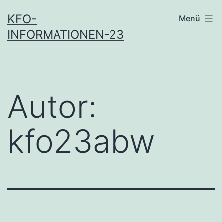
Zum
KFO-
Menü
Inhalt
INFORMATIONEN-23
springen
Autor:
kfo23abw